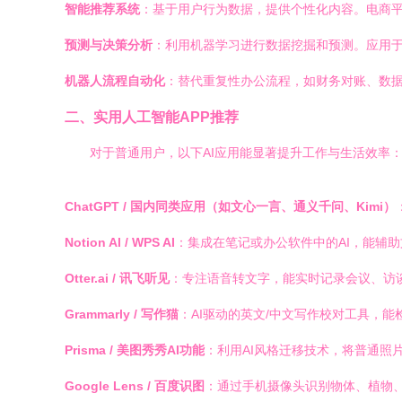
智能推荐系统
：基于用户行为数据，提供个性化内容。电商平台
预测与决策分析
：利用机器学习进行数据挖掘和预测。应用
机器人流程自动化
：替代重复性办公流程，如财务对账、数
二、实用人工智能APP推荐
对于普通用户，以下AI应用能显著提升工作与生活效率
ChatGPT / 国内同类应用（如文心一言、通义千问、Kimi）
Notion AI / WPS AI
：集成在笔记或办公软件中的AI，能辅
Otter.ai / 讯飞听见
：专注语音转文字，能实时记录会议、访
Grammarly / 写作猫
：AI驱动的英文/中文写作校对工具，
Prisma / 美图秀秀AI功能
：利用AI风格迁移技术，将普通照
Google Lens / 百度识图
：通过手机摄像头识别物体、植物、